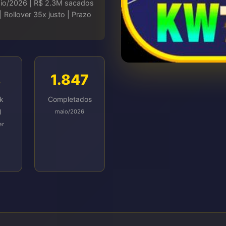
io/2026 | R$ 2.3M sacados
Rollover 35x justo | Prazo
%
1.847
k
Completados
l
maio/2026
er