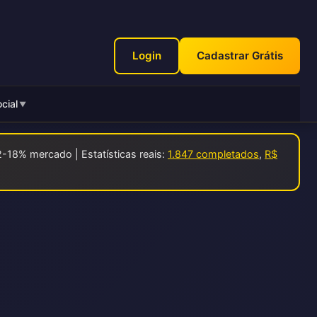
Login
Cadastrar Grátis
cial
▼
-18% mercado | Estatísticas reais:
1.847 completados
,
R$