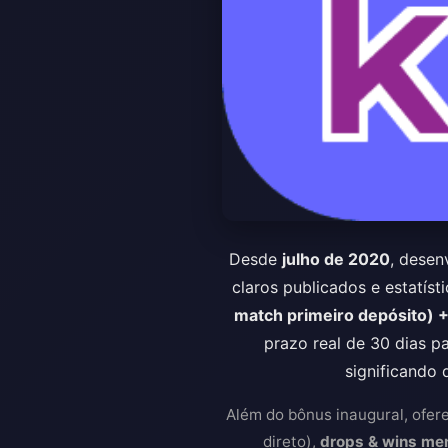
Desde
julho de 2020
, dese
claros publicados e estatís
match primeiro depósito) +
prazo real de 30 dias 
significando 
Além do bônus inaugural, ofe
direto),
drops & wins me