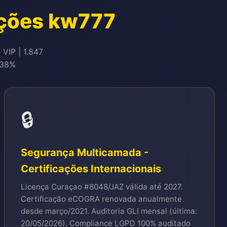
oções kw777
VIP | 1.847
 38%
🔒
Segurança Multicamada -
Certificações Internacionais
Licença Curaçao #8048/JAZ válida até 2027.
Certificação eCOGRA renovada anualmente
desde março/2021. Auditoria GLI mensal (última:
20/05/2026). Compliance LGPD 100% auditado