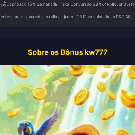
💰
📊
✓
s
Cashback 15% Semanal
Taxa Conversão 38%
Rollover Just
m termos transparentes e rollover justo | 1.847 completados e R$ 2.3M
Sobre os Bônus kw777