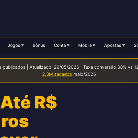
Jogos
Bônus
Conta
Mobile
Apostas
So
▼
▼
▼
▼
 publicados | Atualizado: 29/05/2026 | Taxa conversão 38% vs 12
2.3M sacados
maio/2026
 Até R$
iros