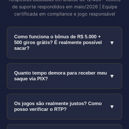
de suporte respondidos em maio/2026 | Equipe
certificada em compliance e jogo responsável
Como funciona o bônus de R$ 5.000 +
▼
500 giros grátis? É realmente possível
sacar?
Sim, é 100% real e sacável!
O bônus funciona
assim:
Quanto tempo demora para receber meu
▼
saque via PIX?
Depósito mínimo:
R$ 50 para ativar o
bônus completo
PIX funciona 24/7/365, incluindo finais de
Proporção:
100% até R$ 5.000 (ex:
semana e feriados!
Os jogos são realmente justos? Como
▼
deposite R$ 1.000, receba +R$ 1.000 = R$
posso verificar o RTP?
Conta verificada:
3-15 minutos (93% dos
2.000 para jogar)
casos)
Somos auditados mensalmente por 3
500 Giros grátis:
50 giros/dia por 10 dias