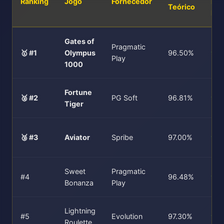
Ranking
Jogo
Fornecedor
Rea
Teórico
Mai
Gates of
Pragmatic
🥇 #1
Olympus
96.50%
96
Play
1000
Fortune
🥈 #2
PG Soft
96.81%
96
Tiger
🥉 #3
Aviator
Spribe
97.00%
97.
Sweet
Pragmatic
#4
96.48%
96
Bonanza
Play
Lightning
#5
Evolution
97.30%
97.
Roulette