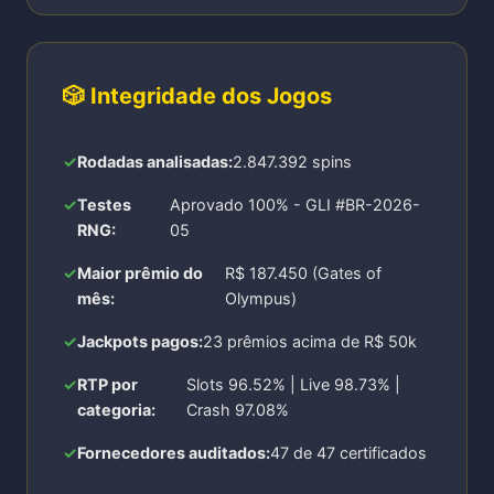
🎲 Integridade dos Jogos
Rodadas analisadas:
2.847.392 spins
Testes
Aprovado 100% - GLI #BR-2026-
RNG:
05
Maior prêmio do
R$ 187.450 (Gates of
mês:
Olympus)
Jackpots pagos:
23 prêmios acima de R$ 50k
RTP por
Slots 96.52% | Live 98.73% |
categoria:
Crash 97.08%
Fornecedores auditados:
47 de 47 certificados