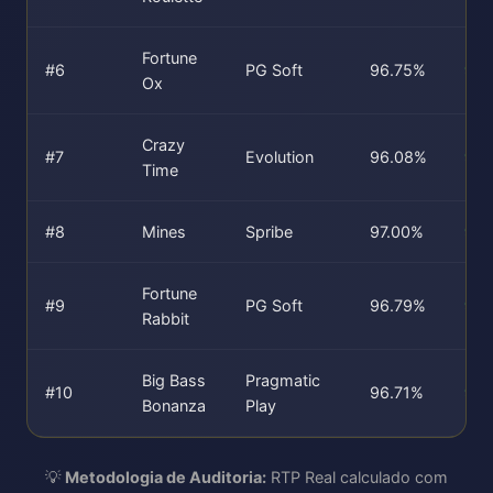
Fortune
#6
PG Soft
96.75%
96
Ox
Crazy
#7
Evolution
96.08%
96.
Time
#8
Mines
Spribe
97.00%
97
Fortune
#9
PG Soft
96.79%
96
Rabbit
Big Bass
Pragmatic
#10
96.71%
96
Bonanza
Play
💡
Metodologia de Auditoria:
RTP Real calculado com