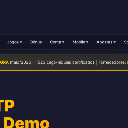
Jogos
Bônus
Conta
Mobile
Apostas
So
▼
▼
▼
▼
COGRA
maio/2026 | 1.523 caça-níqueis certificados | Fornecedores:
TP
- Demo