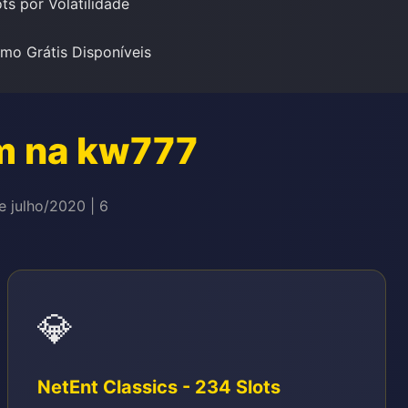
ts por Volatilidade
mo Grátis Disponíveis
am na kw777
e julho/2020 | 6
💎
NetEnt Classics - 234 Slots