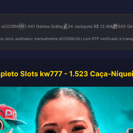
🆓
💰
🎁
% eCOGRA
1.441 Demos Grátis
34 Jackpots R$ 12.4M
500 Gir
os slots auditados mensalmente eCOGRA/GLI com RTP verificado e trans
leto Slots kw777 - 1.523 Caça-Níquei