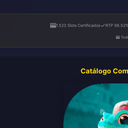
🎰
✓
1.523 Slots Certificados
RTP 96.52
🎰 Tod
Catálogo Comp