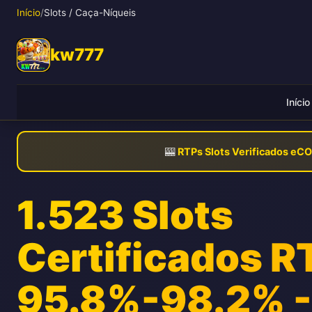
Início
/
Slots / Caça-Níqueis
kw777
Início
🎰
RTPs Slots Verificados e
1.523 Slots
Certificados R
95.8%-98.2% 